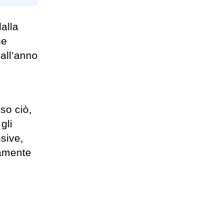
alla
ne
 all’anno
sso ciò,
gli
nsive,
samente