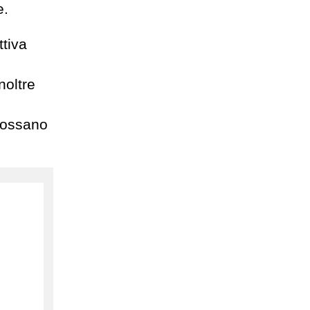
e.
tiva
noltre
 possano