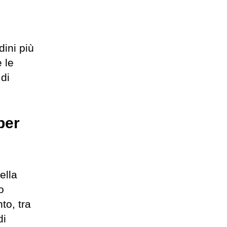
dini più
 le
 di
ber
ella
o
nto, tra
di