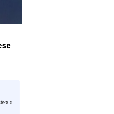
ese
ativa e