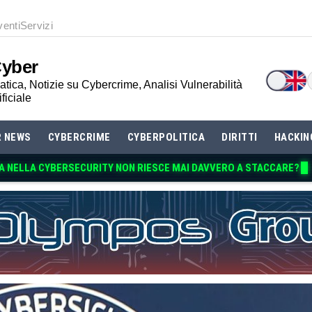
venti
Servizi
Cyber
tica, Notizie su Cybercrime, Analisi Vulnerabilità
ificiale
R NEWS
CYBERCRIME
CYBERPOLITICA
DIRITTI
HACKIN
A NELLA CYBERSECURITY NON RIESCE MAI DAVVE