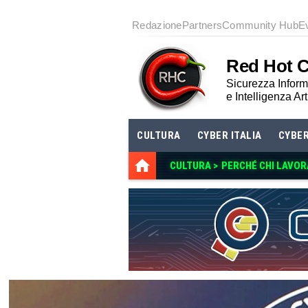
Redazione
Partners
Community Hub
E
Red Hot 
Sicurezza Informa
e Intelligenza Art
CULTURA
CYBER ITALIA
CYBE
CULTURA >
PERCHÉ CHI LAVOR