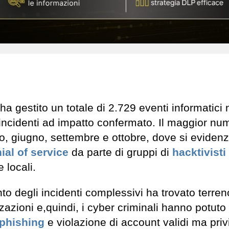
ha gestito un totale di 2.729 eventi informatici 
 incidenti ad impatto confermato. Il maggior nu
raio, giugno, settembre e ottobre, dove si eviden
ial of service
da parte di gruppi di
hacktivisti
 locali.
o degli incidenti complessivi ha trovato terreno
zazioni e,quindi, i cyber criminali hanno potuto
phishing
e violazione di account validi ma privi