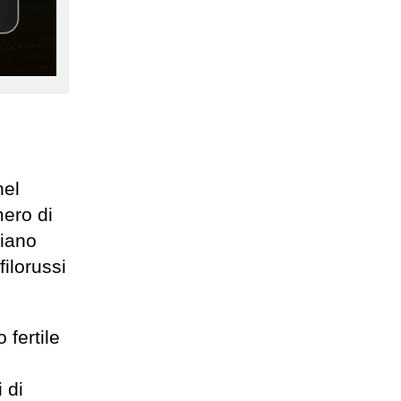
nel
mero di
ziano
filorussi
 fertile
 di