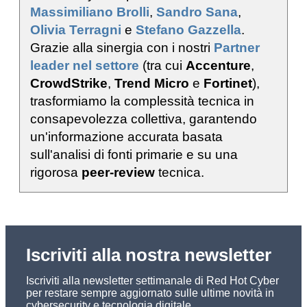
Massimiliano Brolli
,
Sandro Sana
,
Olivia Terragni
e
Stefano Gazzella
.
Grazie alla sinergia con i nostri
Partner
leader nel settore
(tra cui
Accenture
,
CrowdStrike
,
Trend Micro
e
Fortinet
),
trasformiamo la complessità tecnica in
consapevolezza collettiva, garantendo
un'informazione accurata basata
sull'analisi di fonti primarie e su una
rigorosa
peer-review
tecnica.
Iscriviti alla nostra newsletter
Iscriviti alla newsletter settimanale di Red Hot Cyber
per restare sempre aggiornato sulle ultime novità in
cybersecurity e tecnologia digitale.