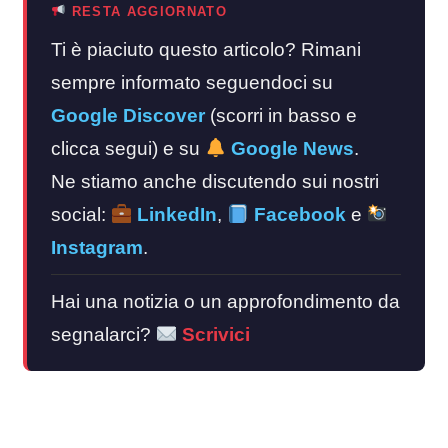
RESTA AGGIORNATO
Ti è piaciuto questo articolo? Rimani
sempre informato seguendoci su
Google Discover
(scorri in basso e
clicca segui) e su
Google News
.
Ne stiamo anche discutendo sui nostri
social:
LinkedIn
,
Facebook
e
Instagram
.
Hai una notizia o un approfondimento da
segnalarci?
Scrivici