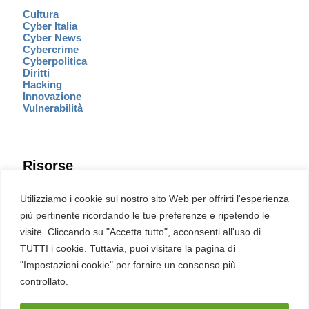
Cultura
Cyber Italia
Cyber News
Cybercrime
Cyberpolitica
Diritti
Hacking
Innovazione
Vulnerabilità
Risorse
Eventi
Utilizziamo i cookie sul nostro sito Web per offrirti l'esperienza
Fumetto Cyber
più pertinente ricordando le tue preferenze e ripetendo le
Newsletter
visite. Cliccando su "Accetta tutto", acconsenti all'uso di
Servizi
Pubblicità
TUTTI i cookie. Tuttavia, puoi visitare la pagina di
Redazione
"Impostazioni cookie" per fornire un consenso più
English
Ultime CVE critiche
controllato.