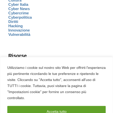
Cultura
Cyber Italia
Cyber News
Cybercrime
Cyberpolitica
Diritti
Hacking
Innovazione
Vulnerabilità
Risorse
Eventi
Utilizziamo i cookie sul nostro sito Web per offrirti l'esperienza
Fumetto Cyber
più pertinente ricordando le tue preferenze e ripetendo le
Newsletter
visite. Cliccando su "Accetta tutto", acconsenti all'uso di
Servizi
Pubblicità
TUTTI i cookie. Tuttavia, puoi visitare la pagina di
Redazione
"Impostazioni cookie" per fornire un consenso più
English
Ultime CVE critiche
controllato.
Accetta tutto