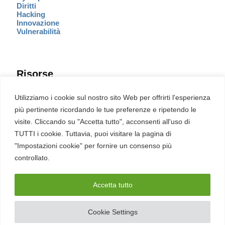
Diritti
Hacking
Innovazione
Vulnerabilità
Risorse
Eventi
Utilizziamo i cookie sul nostro sito Web per offrirti l'esperienza
Fumetto Cyber
più pertinente ricordando le tue preferenze e ripetendo le
Newsletter
visite. Cliccando su "Accetta tutto", acconsenti all'uso di
Servizi
Pubblicità
TUTTI i cookie. Tuttavia, puoi visitare la pagina di
Redazione
"Impostazioni cookie" per fornire un consenso più
English
Ultime CVE critiche
controllato.
Accetta tutto
2026 – REDHOTCYBER Srl. Tutti i diritti riservati
Cookie Settings