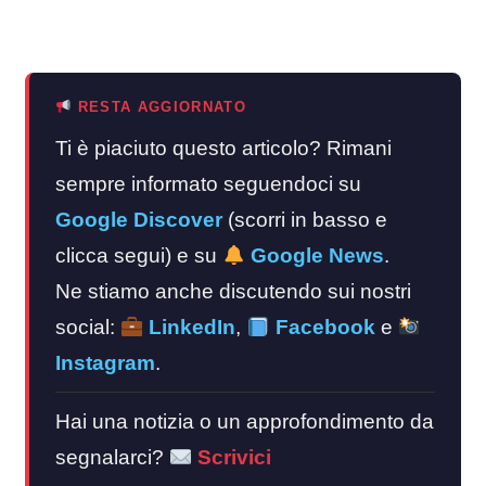
RESTA AGGIORNATO
Ti è piaciuto questo articolo? Rimani
sempre informato seguendoci su
Google Discover
(scorri in basso e
clicca segui) e su
Google News
.
Ne stiamo anche discutendo sui nostri
social:
LinkedIn
,
Facebook
e
Instagram
.
Hai una notizia o un approfondimento da
segnalarci?
Scrivici