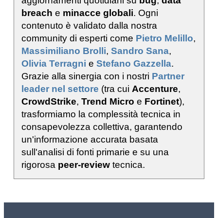
aggiornamenti quotidiani su
bug
,
data
breach
e
minacce globali
. Ogni
contenuto è validato dalla nostra
community di esperti come
Pietro Melillo
,
Massimiliano Brolli
,
Sandro Sana
,
Olivia Terragni
e
Stefano Gazzella
.
Grazie alla sinergia con i nostri
Partner
leader nel settore
(tra cui
Accenture
,
CrowdStrike
,
Trend Micro
e
Fortinet
),
trasformiamo la complessità tecnica in
consapevolezza collettiva, garantendo
un'informazione accurata basata
sull'analisi di fonti primarie e su una
rigorosa
peer-review
tecnica.