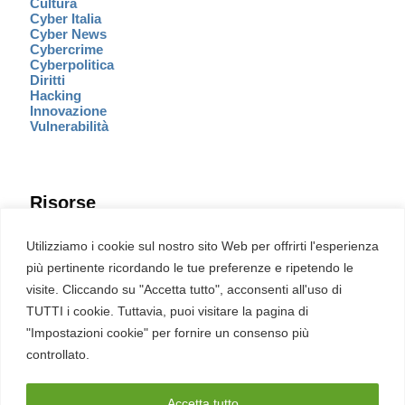
Cultura
Cyber Italia
Cyber News
Cybercrime
Cyberpolitica
Diritti
Hacking
Innovazione
Vulnerabilità
Risorse
Eventi
Utilizziamo i cookie sul nostro sito Web per offrirti l'esperienza
Fumetto Cyber
più pertinente ricordando le tue preferenze e ripetendo le
Newsletter
visite. Cliccando su "Accetta tutto", acconsenti all'uso di
Servizi
Pubblicità
TUTTI i cookie. Tuttavia, puoi visitare la pagina di
Redazione
"Impostazioni cookie" per fornire un consenso più
English
Ultime CVE critiche
controllato.
Accetta tutto