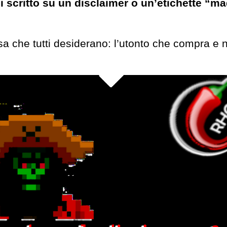
 scritto su un disclaimer o un’etichette “ma
sa che tutti desiderano: l’utonto che compra e n