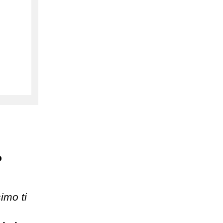
o
imo ti