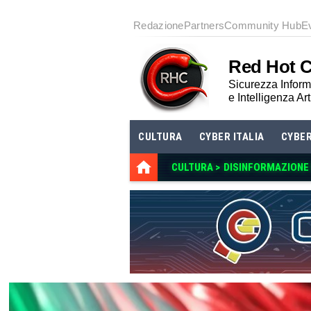
Redazione
Partners
Community Hub
E
Red Hot 
Sicurezza Informa
e Intelligenza Art
CULTURA
CYBER ITALIA
CYBE
CULTURA >
DISINFORMAZIONE E