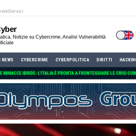
venti
Servizi
Cyber
tica, Notizie su Cybercrime, Analisi Vulnerabilità
ificiale
R NEWS
CYBERCRIME
CYBERPOLITICA
DIRITTI
HACKIN
 MINACCE IBRIDE: L’ITALIA È PRONTA A FRONTEGGIARE LE CRISI CO