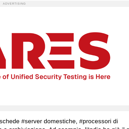
ADVERTISING
i schede #server domestiche, #processori di