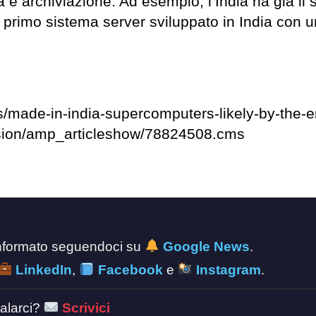
a e archiviazione. Ad esempio, l’India ha già il 
il primo sistema server sviluppato in India con 
s/made-in-india-supercomputers-likely-by-the-e
ssion/amp_articleshow/78824508.cms
 informato seguendoci su
Google News
.
LinkedIn
,
Facebook
e
Instagram
.
alarci?
Scrivici