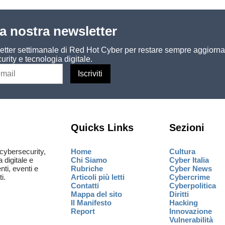
lla nostra newsletter
sletter settimanale di Red Hot Cyber per restare sempre aggiorna
urity e tecnologia digitale.
Quicks Links
Sezioni
cybersecurity,
Home
Cultura
a digitale e
Chi Siamo
Cyber Italia
ti, eventi e
Rubriche
Cyber News
i.
Articoli più letti
Cybercrime
Contatti
Cyberpolitica
Mappa del sito
Diritti
Il Manifesto
Hacking
Report
Innovazione
Vulnerabilità