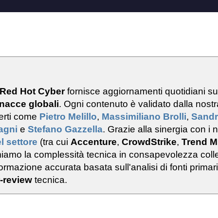
 Red Hot Cyber
fornisce aggiornamenti quotidiani s
nacce globali
. Ogni contenuto è validato dalla nostr
erti come
Pietro Melillo
,
Massimiliano Brolli
,
Sand
ragni
e
Stefano Gazzella
. Grazie alla sinergia con i n
l settore
(tra cui
Accenture
,
CrowdStrike
,
Trend M
rmiamo la complessità tecnica in consapevolezza colle
rmazione accurata basata sull'analisi di fonti primar
-review
tecnica.