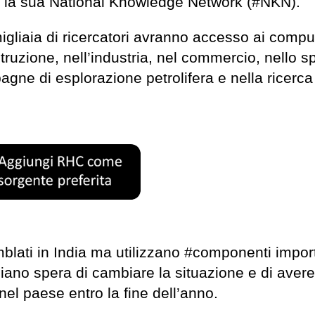
re la sua National Knowledge Network (#NKN).
migliaia di ricercatori avranno accesso ai comp
struzione, nell’industria, nel commercio, nello s
gne di esplorazione petrolifera e nella ricerca
blati in India ma utilizzano #componenti import
diano spera di cambiare la situazione e di avere
el paese entro la fine dell’anno.