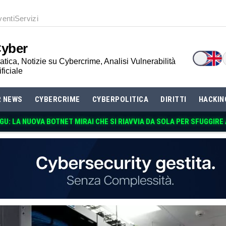
venti
Servizi
Cyber
tica, Notizie su Cybercrime, Analisi Vulnerabilità
ificiale
R NEWS
CYBERCRIME
CYBERPOLITICA
DIRITTI
HACKIN
U: LA NUOVA BOTNET MIRAI CHE SI RIAVVIA DA SOLA PER SFUGGIRE 