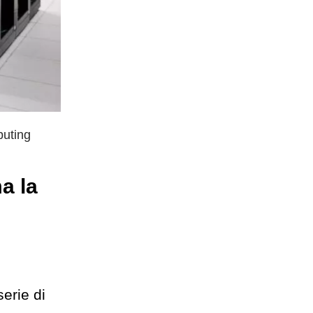
puting
a la
erie di