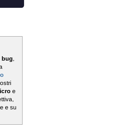
u
bug
,
a
ro
ostri
icro
e
ttiva,
ie e su