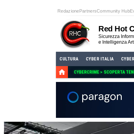
Redazione
Partners
Community Hub
E
Red Hot 
Sicurezza Informa
e Intelligenza Art
CULTURA
CYBER ITALIA
CYBE
CYBERCRIME >
SCOPERTA TENG