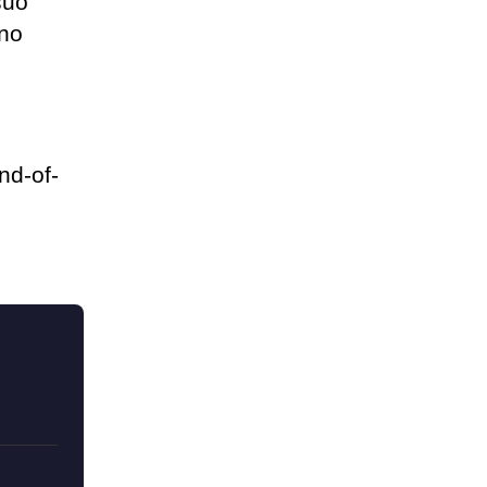
suo
uno
nd-of-