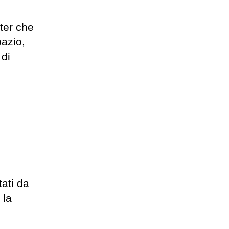
uter che
pazio,
 di
ati da
 la