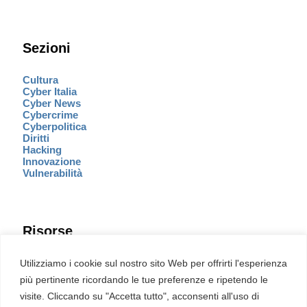
Sezioni
Cultura
Cyber Italia
Cyber News
Cybercrime
Cyberpolitica
Diritti
Hacking
Innovazione
Vulnerabilità
Risorse
Eventi
Utilizziamo i cookie sul nostro sito Web per offrirti l'esperienza
Fumetto Cyber
più pertinente ricordando le tue preferenze e ripetendo le
Newsletter
visite. Cliccando su "Accetta tutto", acconsenti all'uso di
Servizi