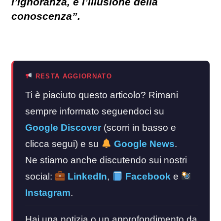
l’ignoranza, è l’illusione della
conoscenza”.
RESTA AGGIORNATO
Ti è piaciuto questo articolo? Rimani
sempre informato seguendoci su
Google Discover
(scorri in basso e
clicca segui) e su
Google News
.
Ne stiamo anche discutendo sui nostri
social:
LinkedIn
,
Facebook
e
Instagram
.
Hai una notizia o un approfondimento da