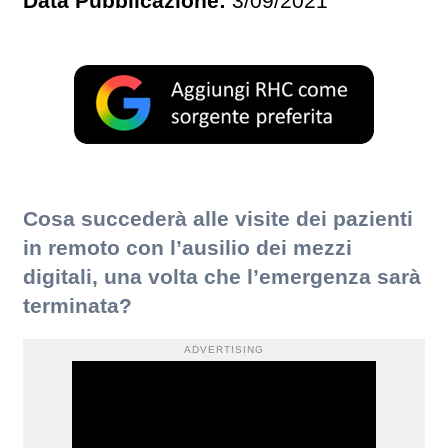
Data Pubblicazione:
3/09/2021
Cosa succederà alle visite dei pazienti
in remoto con l’ausilio dei mezzi
digitali, una volta che l’emergenza sarà
terminata?
ADVERTISING