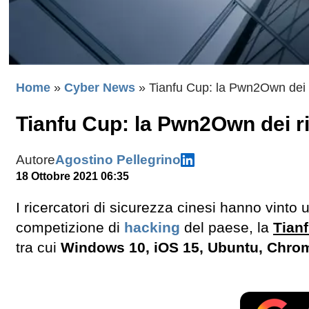
Home
»
Cyber News
»
Tianfu Cup: la Pwn2Own dei r
Tianfu Cup: la Pwn2Own dei ri
Autore
Agostino Pellegrino
18 Ottobre 2021 06:35
I ricercatori di sicurezza cinesi hanno vinto un
competizione di
hacking
del paese, la
Tian
tra cui
Windows 10, iOS 15, Ubuntu, Chr