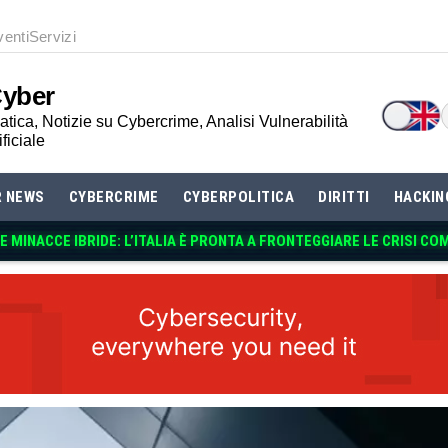
venti
Servizi
Cyber
tica, Notizie su Cybercrime, Analisi Vulnerabilità
ificiale
R NEWS
CYBERCRIME
CYBERPOLITICA
DIRITTI
HACKIN
 MINACCE IBRIDE: L’ITALIA