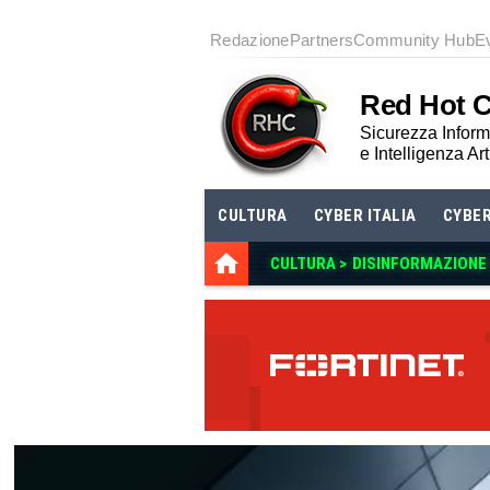
Redazione
Partners
Community Hub
E
Red Hot 
Sicurezza Informa
e Intelligenza Art
CULTURA
CYBER ITALIA
CYBE
CULTURA >
DISINFORMAZIONE E