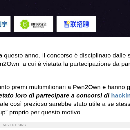
ta questo anno. Il concorso è disciplinato dalle 
2Own, a cui è vietata la partecipazione da par
vinto premi multimilionari a Pwn2Own e hanno 
etato loro di partecipare a concorsi di
hacki
le così prezioso sarebbe stato utile a se stes
Cup” proprio per questo motivo.
ADVERTISING