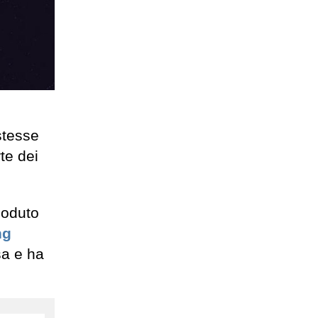
stesse
te dei
goduto
ng
sa e ha