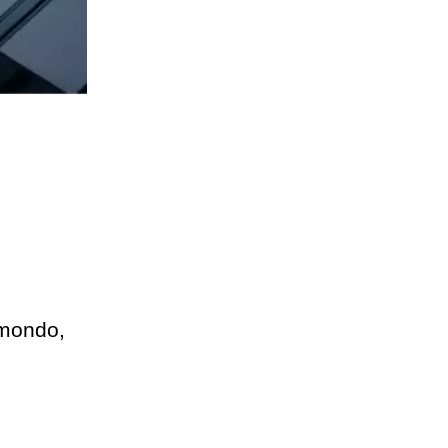
e
 mondo,