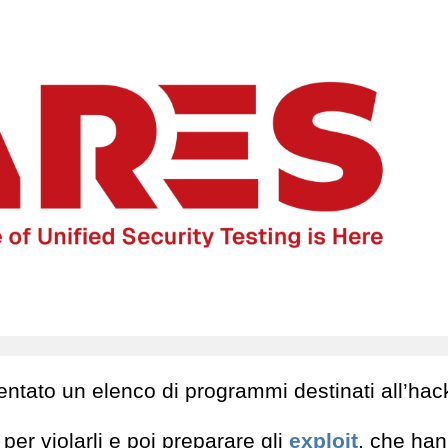
entato un elenco di programmi destinati all’hac
per violarli e poi preparare gli
exploit
, che ha