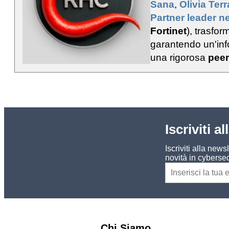
Sana
,
Olivia Ter
Partner leader ne
Fortinet
), trasfo
garantendo un'info
una rigorosa
peer
Iscriviti a
Iscriviti alla new
novità in cybersec
Chi Siamo