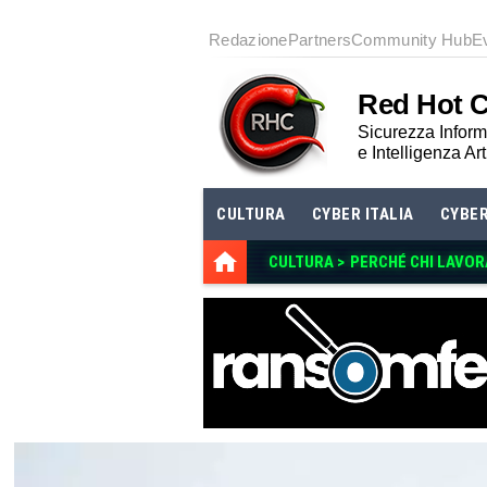
Redazione
Partners
Community Hub
E
Red Hot 
Sicurezza Informa
e Intelligenza Art
CULTURA
CYBER ITALIA
CYBE
CULTURA >
PERCHÉ CHI LAVOR