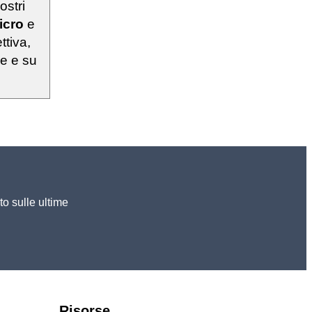
ostri
icro
e
ttiva,
ie e su
to sulle ultime
Risorse