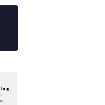
u
bug
,
a
ro