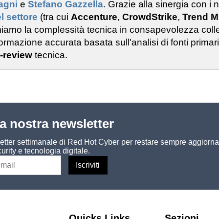
ragni
e
Stefano Gazzella
. Grazie alla sinergia con i n
l settore
(tra cui
Accenture
,
CrowdStrike
,
Trend M
rmiamo la complessità tecnica in consapevolezza colle
rmazione accurata basata sull'analisi di fonti primar
-review
tecnica.
lla nostra newsletter
sletter settimanale di Red Hot Cyber per restare sempre aggiorna
urity e tecnologia digitale.
Quicks Links
Sezioni