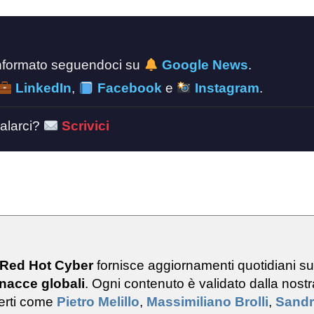
 informato seguendoci su
Google News
.
LinkedIn
,
Facebook
e
Instagram
.
alarci?
Scrivici
 Red Hot Cyber
fornisce aggiornamenti quotidiani s
nacce globali
. Ogni contenuto è validato dalla nostr
erti come
Pietro Melillo
,
Massimiliano Brolli
,
Sand