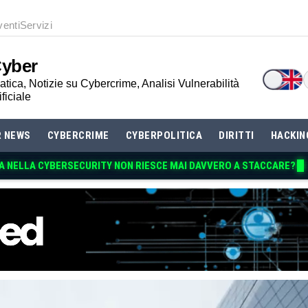
venti
Servizi
Cyber
tica, Notizie su Cybercrime, Analisi Vulnerabilità
ificiale
R NEWS
CYBERCRIME
CYBERPOLITICA
DIRITTI
HACKIN
A NELLA CYBERSECURITY NON RIESCE MAI DAVVERO A STACC