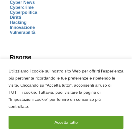
Cyber News
Cybercrime
Cyberpolitica
Diritti
Hacking
Innovazione
Vulnerabilità
Risorse
Eventi
Utilizziamo i cookie sul nostro sito Web per offrirti l'esperienza
Fumetto Cyber
più pertinente ricordando le tue preferenze e ripetendo le
Newsletter
visite. Cliccando su "Accetta tutto", acconsenti all'uso di
Servizi
Pubblicità
TUTTI i cookie. Tuttavia, puoi visitare la pagina di
Redazione
"Impostazioni cookie" per fornire un consenso più
English
Ultime CVE critiche
controllato.
Accetta tutto
2026 – REDHOTCYBER Srl. Tutti i diritti riservati