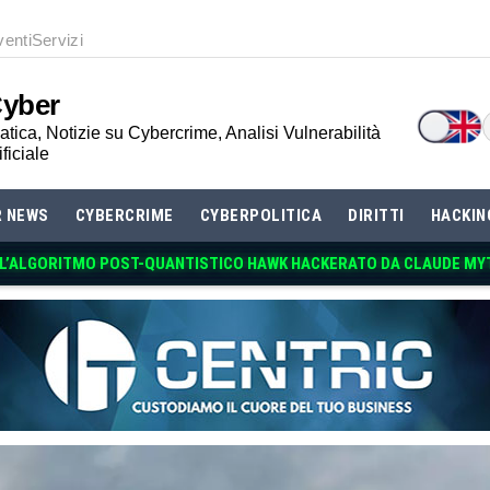
venti
Servizi
Cyber
tica, Notizie su Cybercrime, Analisi Vulnerabilità
ificiale
R NEWS
CYBERCRIME
CYBERPOLITICA
DIRITTI
HACKIN
RA L’ALGORITMO POST-QUANTISTICO HAWK HACKERATO DA CLAUDE M