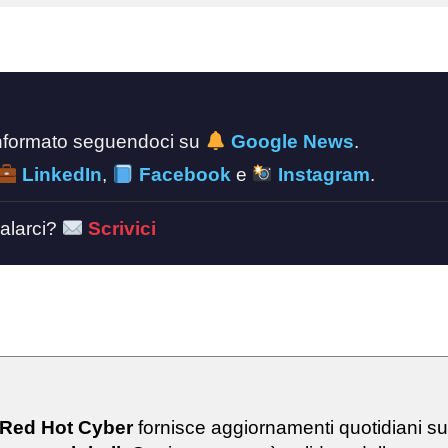
 informato seguendoci su
Google News
.
LinkedIn
,
Facebook
e
Instagram
.
alarci?
Scrivici
 Red Hot Cyber
fornisce aggiornamenti quotidiani s