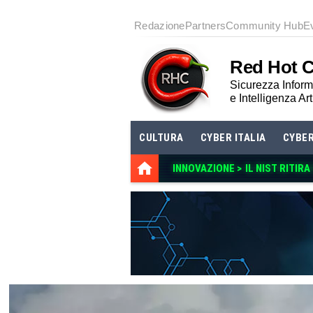
Redazione
Partners
Community Hub
E
Red Hot 
Sicurezza Informa
e Intelligenza Art
CULTURA
CYBER ITALIA
CYBE
INNOVAZIONE >
IL NIST RITI