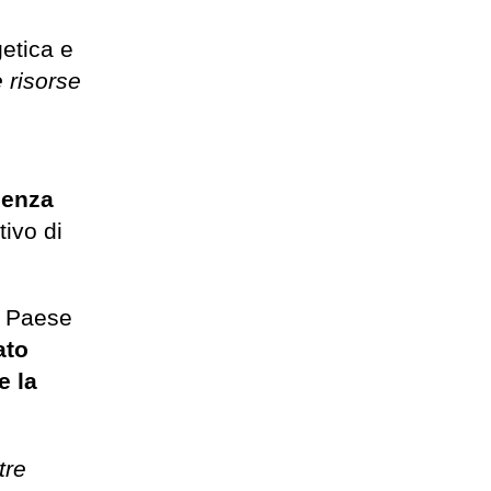
etica e
 risorse
genza
tivo di
uo Paese
ato
e la
tre