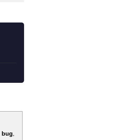
u
bug
,