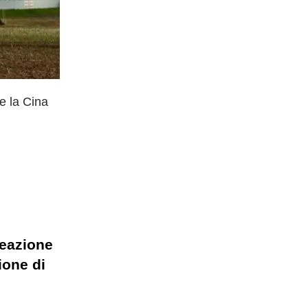
re la Cina
reazione
ione di