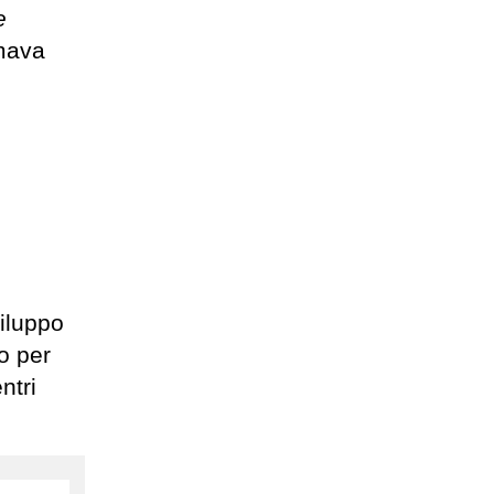
e
rmava
iluppo
o per
ntri