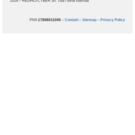
2026 – REDHOTCYBER Srl. Tutti i diritti riservati
PIVA
17898011006
–
Contatti
–
Sitemap
–
Privacy Policy
Betti-RHC il fumetto sulla
consapevolezza del rischio.
Perché la miglior difesa è una
bella storia!
Betti RHC, la prima graphic novel al mondo