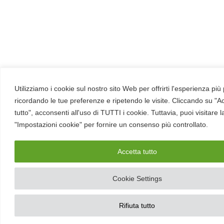
come nasce ogni volume. Perché dietro
Betti RHC c'è solo lavoro umano: ogni
tavola è disegnata interamente a mano
dagli artisti del Gruppo Arte di Red Hot
Cyber, senza alcun uso di intelligenza
artificiale. E a garantire che ogni storia sia
realistica e tecnicamente corretta c'è la
Utilizziamo i cookie sul nostro sito Web per offrirti l'esperienza più
supervisione degli hacker etici del gruppo
ricordando le tue preferenze e ripetendo le visite. Cliccando su "A
tutto", acconsenti all'uso di TUTTI i cookie. Tuttavia, puoi visitare 
HackerHood, che mantengono il racconto
"Impostazioni cookie" per fornire un consenso più controllato.
fedele al mondo reale della sicurezza
informatica.
Accetta tutto
C'è spazio anche per le aziende, che
possono usare Betti come strumento di
Cookie Settings
awareness diverso dai soliti corsi:
acquistare i volumi, personalizzarli con il
Rifiuta tutto
proprio brand o sponsorizzare nuovi