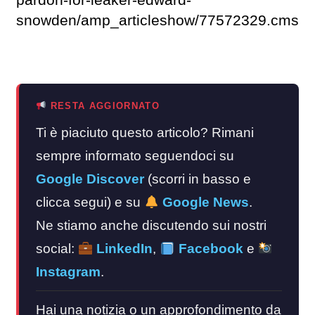
pardon-for-leaker-edward-
snowden/amp_articleshow/77572329.cms
RESTA AGGIORNATO
Ti è piaciuto questo articolo? Rimani
sempre informato seguendoci su
Google Discover
(scorri in basso e
clicca segui) e su
Google News
.
Ne stiamo anche discutendo sui nostri
social:
LinkedIn
,
Facebook
e
Instagram
.
Hai una notizia o un approfondimento da