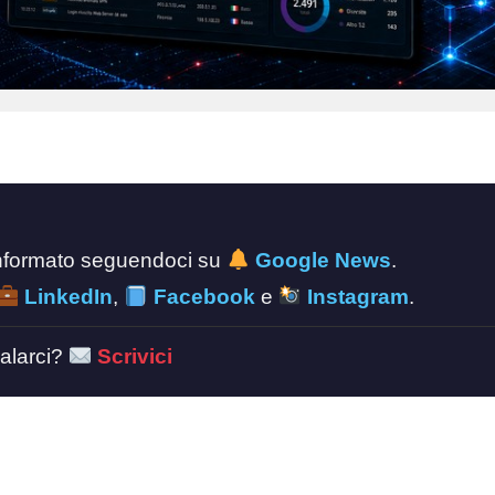
 informato seguendoci su
Google News
.
LinkedIn
,
Facebook
e
Instagram
.
alarci?
Scrivici