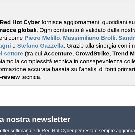
 Red Hot Cyber
fornisce aggiornamenti quotidiani s
nacce globali
. Ogni contenuto è validato dalla nostr
erti come
Pietro Melillo
,
Massimiliano Brolli
,
Sand
ragni
e
Stefano Gazzella
. Grazie alla sinergia con i n
l settore
(tra cui
Accenture
,
CrowdStrike
,
Trend M
rmiamo la complessità tecnica in consapevolezza colle
rmazione accurata basata sull'analisi di fonti primar
-review
tecnica.
lla nostra newsletter
sletter settimanale di Red Hot Cyber per restare sempre aggiorna