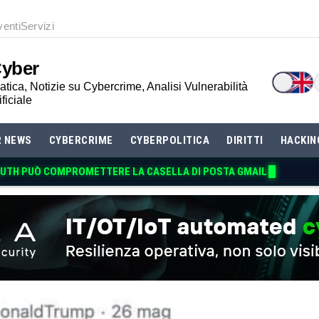
venti
Servizi
Cyber
tica, Notizie su Cybercrime, Analisi Vulnerabilità
ificiale
R NEWS
CYBERCRIME
CYBERPOLITICA
DIRITTI
HACKIN
AUTH PUÒ COMPROMETTERE LA