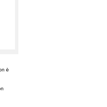
on è
on