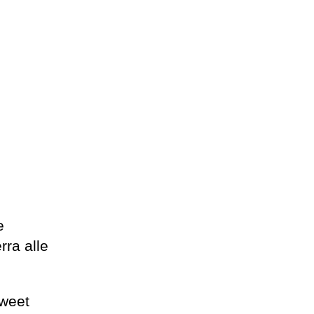
e
rra alle
tweet