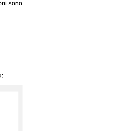
ioni sono
o: