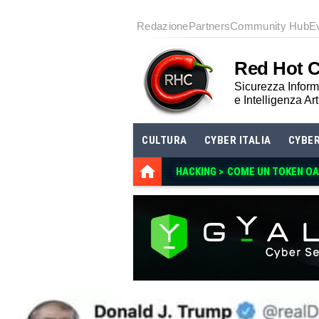
Redazione
Partners
Community Hub
E
Red Hot 
Sicurezza Informa
e Intelligenza Art
CULTURA
CYBER ITALIA
CYBE
HACKING >
COME UN TOKEN O