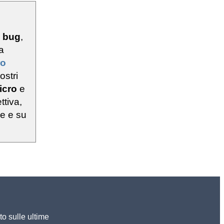
u
bug
,
a
ro
ostri
icro
e
ttiva,
ie e su
to sulle ultime