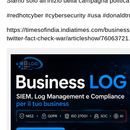
Siamo solo all’inizio della campagna politic
#redhotcyber #cybersecurity #usa #donaldtr
https://timesofindia.indiatimes.com/business
twitter-fact-check-war/articleshow/7606372