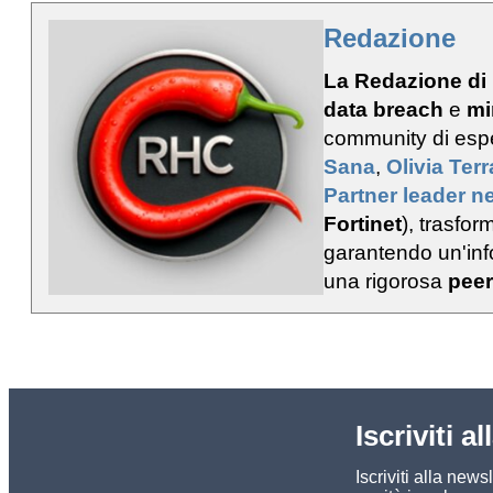
Redazione
La Redazione di
data breach
e
mi
community di esp
Sana
,
Olivia Ter
Partner leader ne
Fortinet
), trasfo
garantendo un'info
una rigorosa
peer
Iscriviti a
Iscriviti alla new