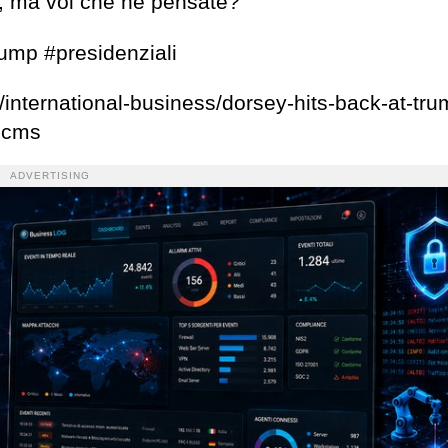
a, ma voi che ne pensate?
ump #presidenziali
/international-business/dorsey-hits-back-at-tru
1.cms
ADVERTISING