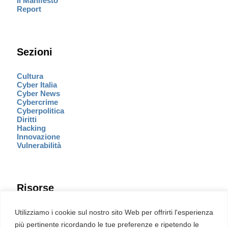
Il Manifesto
Report
Sezioni
Cultura
Cyber Italia
Cyber News
Cybercrime
Cyberpolitica
Diritti
Hacking
Innovazione
Vulnerabilità
Risorse
Eventi
Utilizziamo i cookie sul nostro sito Web per offrirti l'esperienza
Fumetto Cyber
più pertinente ricordando le tue preferenze e ripetendo le