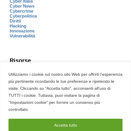
Cyber Italia
Cyber News
Cybercrime
Cyberpolitica
Diritti
Hacking
Innovazione
Vulnerabilità
Risorse
Eventi
Utilizziamo i cookie sul nostro sito Web per offrirti l'esperienza
Fumetto Cyber
più pertinente ricordando le tue preferenze e ripetendo le
Newsletter
visite. Cliccando su "Accetta tutto", acconsenti all'uso di
Servizi
Pubblicità
TUTTI i cookie. Tuttavia, puoi visitare la pagina di
Redazione
"Impostazioni cookie" per fornire un consenso più
English
Ultime CVE critiche
controllato.
Accetta tutto