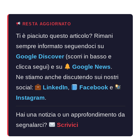
RESTA AGGIORNATO
Ti è piaciuto questo articolo? Rimani
sempre informato seguendoci su
Google Discover
(scorri in basso e
clicca segui) e su
Google News
.
Ne stiamo anche discutendo sui nostri
social:
LinkedIn
,
Facebook
e
Instagram
.
Hai una notizia o un approfondimento da
segnalarci?
Scrivici