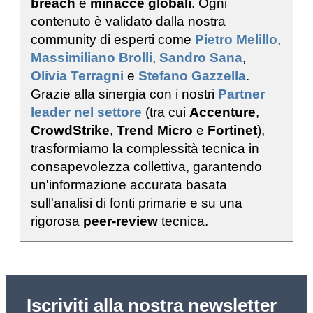
breach
e
minacce globali
. Ogni
contenuto è validato dalla nostra
community di esperti come
Pietro Melillo
,
Massimiliano Brolli
,
Sandro Sana
,
Olivia Terragni
e
Stefano Gazzella
.
Grazie alla sinergia con i nostri
Partner
leader nel settore
(tra cui
Accenture
,
CrowdStrike
,
Trend Micro
e
Fortinet
),
trasformiamo la complessità tecnica in
consapevolezza collettiva, garantendo
un'informazione accurata basata
sull'analisi di fonti primarie e su una
rigorosa
peer-review
tecnica.
Iscriviti alla nostra newsletter