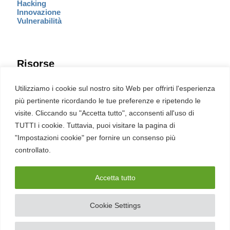
Hacking
Innovazione
Vulnerabilità
Risorse
Eventi
Utilizziamo i cookie sul nostro sito Web per offrirti l'esperienza
Fumetto Cyber
più pertinente ricordando le tue preferenze e ripetendo le
Newsletter
visite. Cliccando su "Accetta tutto", acconsenti all'uso di
Servizi
Pubblicità
TUTTI i cookie. Tuttavia, puoi visitare la pagina di
Redazione
"Impostazioni cookie" per fornire un consenso più
English
Ultime CVE critiche
controllato.
Accetta tutto
2026 – REDHOTCYBER Srl. Tutti i diritti riservati
Cookie Settings
PIVA
17898011006
–
Contatti
–
Sitemap
–
Privacy Policy