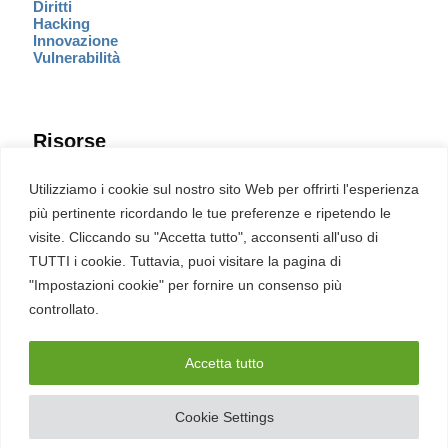
Diritti
Hacking
Innovazione
Vulnerabilità
Risorse
Eventi
Utilizziamo i cookie sul nostro sito Web per offrirti l'esperienza
Fumetto Cyber
più pertinente ricordando le tue preferenze e ripetendo le
Newsletter
visite. Cliccando su "Accetta tutto", acconsenti all'uso di
Servizi
Pubblicità
TUTTI i cookie. Tuttavia, puoi visitare la pagina di
Redazione
"Impostazioni cookie" per fornire un consenso più
English
Ultime CVE critiche
controllato.
Accetta tutto
2026 – REDHOTCYBER Srl. Tutti i diritti riservati
Cookie Settings