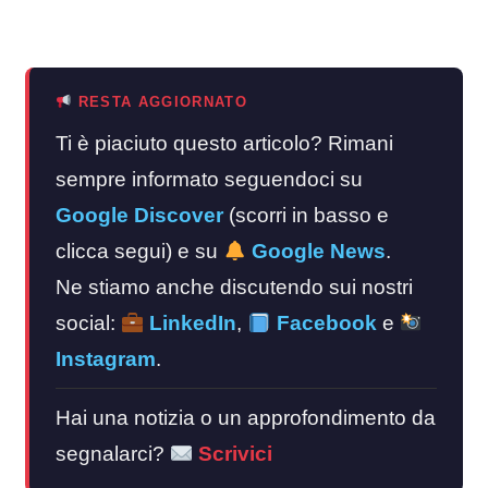
RESTA AGGIORNATO
Ti è piaciuto questo articolo? Rimani
sempre informato seguendoci su
Google Discover
(scorri in basso e
clicca segui) e su
Google News
.
Ne stiamo anche discutendo sui nostri
social:
LinkedIn
,
Facebook
e
Instagram
.
Hai una notizia o un approfondimento da
segnalarci?
Scrivici