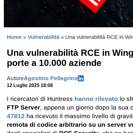
Home
»
Vulnerabilità
»
Una vulnerabilità RCE in Wi
Una vulnerabilità RCE in Wing
porte a 10.000 aziende
Autore
Agostino Pellegrino
12 Luglio 2025 18:08
I ricercatori di Huntress
hanno rilevato
lo sf
FTP Server
, appena un giorno dopo la sua d
47812
ha ricevuto il massimo livello di gravi
remota di codice arbitrario su un server v