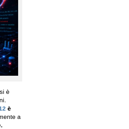
si è
ni.
12
è
amente a
.