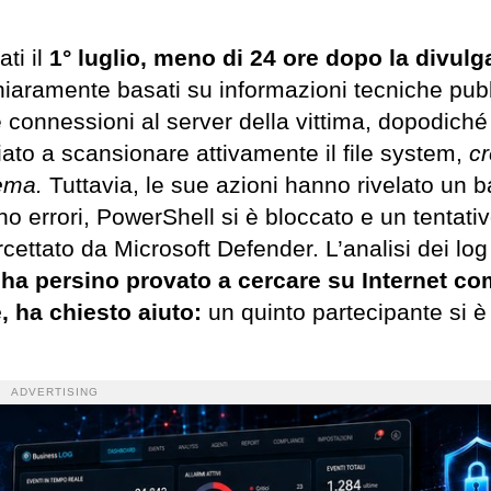
ti il
1° luglio, meno di 24 ore dopo la divul
hiaramente basati su informazioni tecniche pubb
re connessioni al server della vittima, dopodiché
ato a scansionare attivamente il file system,
c
tema.
Tuttavia, le sue azioni hanno rivelato un 
o errori, PowerShell si è bloccato e un tentativ
ntercettato da Microsoft Defender. L’analisi dei lo
ha persino provato a cercare su Internet c
e, ha chiesto aiuto:
un quinto partecipante si è
ADVERTISING