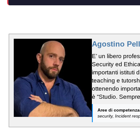
Agostino Pel
E’ un libero profe
Security ed Ethi
importanti istituti
teaching e tutors
ottenendo importan
è “Studio. Sempre
Aree di competenza
security, Incident r