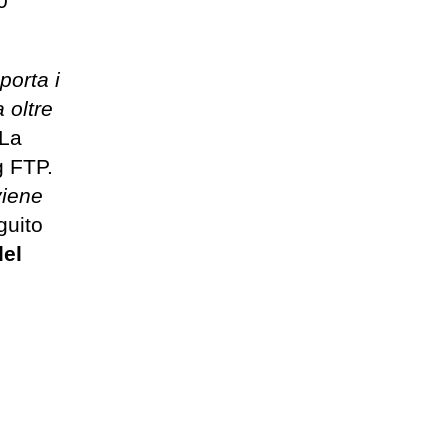
0
porta i
 oltre
La
g FTP.
viene
guito
del