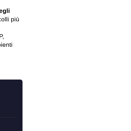
egli
lli più
P,
ienti