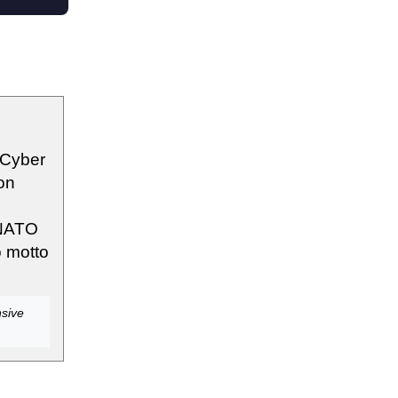
, Cyber
on
 NATO
o motto
nsive