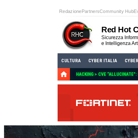
Redazione
Partners
Community Hub
E
Red Hot 
Sicurezza Informa
e Intelligenza Art
CULTURA
CYBER ITALIA
CYBE
HACKING >
CVE “ALLUCINATE”: