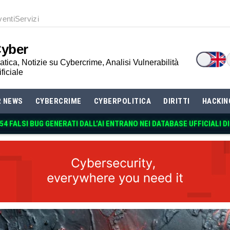
venti
Servizi
Cyber
tica, Notizie su Cybercrime, Analisi Vulnerabilità
ificiale
R NEWS
CYBERCRIME
CYBERPOLITICA
DIRITTI
HACKIN
 54 FALSI BUG GENERATI DALL’AI ENTRANO NEI DATABASE UFFICIALI D