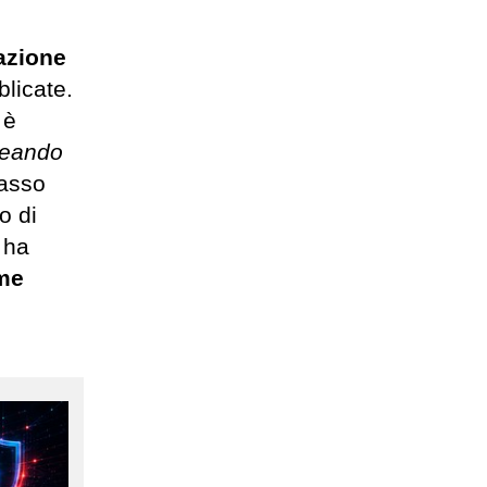
gazione
licate.
 è
reando
basso
o di
g ha
ome