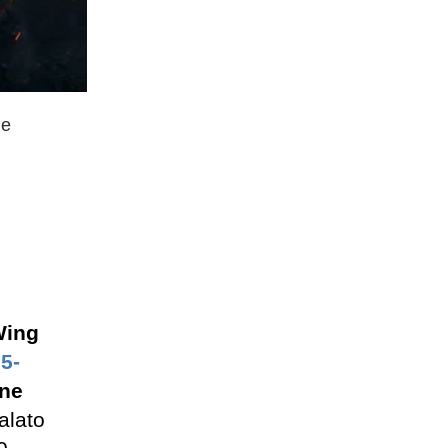
de
ing
5-
one
alato