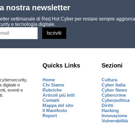
lla nostra newsletter
sletter settimanale di Red Hot Cyber per restare sempre aggiorna
urity e tecnologia digitale.
Quicks Links
Sezioni
cybersecurity,
Home
Cultura
a digitale e
Chi Siamo
Cyber Italia
ti, eventi e
Rubriche
Cyber News
i.
Articoli più letti
Cybercrime
Contatti
Cyberpolitica
Mappa del sito
Diritti
Il Manifesto
Hacking
Report
Innovazione
Vulnerabilità