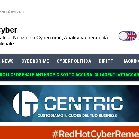
venti
Servizi
Cyber
tica, Notizie su Cybercrime, Analisi Vulnerabilità
ificiale
R NEWS
CYBERCRIME
CYBERPOLITICA
DIRITTI
HACKIN
TROLLO! OPENAI E ANTHROPIC SOTTO ACCUSA: GLI AGENTI ATTACCA