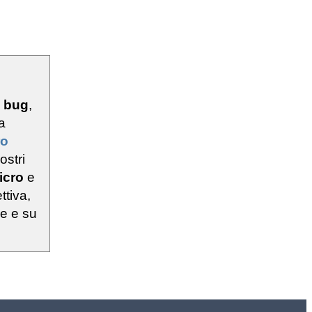
u
bug
,
a
ro
ostri
icro
e
ttiva,
ie e su