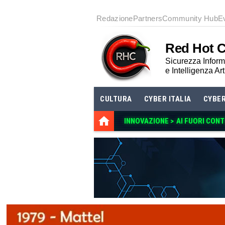
Redazione
Partners
Community Hub
E
Red Hot 
Sicurezza Informa
e Intelligenza Art
CULTURA
CYBER ITALIA
CYBE
INNOVAZIONE >
AI FUORI CON