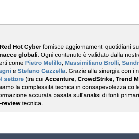
 Red Hot Cyber
fornisce aggiornamenti quotidiani s
nacce globali
. Ogni contenuto è validato dalla nostr
erti come
Pietro Melillo
,
Massimiliano Brolli
,
Sand
ragni
e
Stefano Gazzella
. Grazie alla sinergia con i n
l settore
(tra cui
Accenture
,
CrowdStrike
,
Trend M
rmiamo la complessità tecnica in consapevolezza colle
rmazione accurata basata sull'analisi di fonti primar
-review
tecnica.