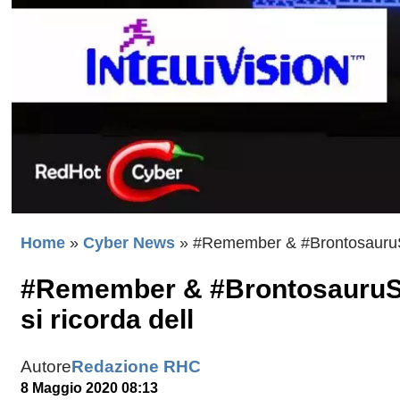
Home
»
Cyber News
»
#Remember & #BrontosauruSoft
#Remember & #BrontosauruSoft
si ricorda dell
Autore
Redazione RHC
8 Maggio 2020 08:13