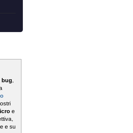
u
bug
,
a
ro
ostri
icro
e
ttiva,
ie e su