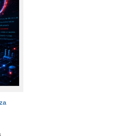
nza
i.