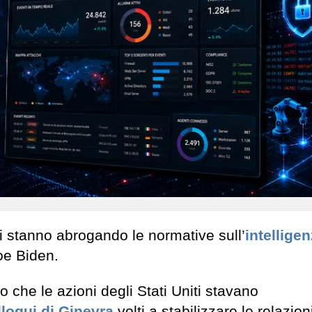
ti stanno abrogando le normative sull’
intellige
oe Biden.
to che le azioni degli Stati Uniti stavano
lloqui di Ginevra
volti a stabilizzare le relazion