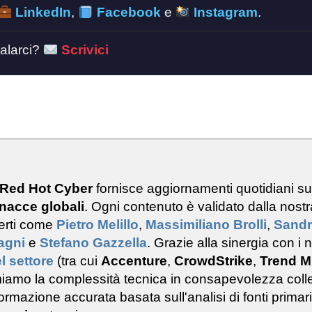
LinkedIn
,
Facebook
e
Instagram
.
alarci?
Scrivici
 Red Hot Cyber
fornisce aggiornamenti quotidiani s
nacce globali
. Ogni contenuto è validato dalla nostr
erti come
Pietro Melillo
,
Massimiliano Brolli
,
Sand
ragni
e
Stefano Gazzella
. Grazie alla sinergia con i n
l settore
(tra cui
Accenture
,
CrowdStrike
,
Trend M
rmiamo la complessità tecnica in consapevolezza colle
rmazione accurata basata sull'analisi di fonti primar