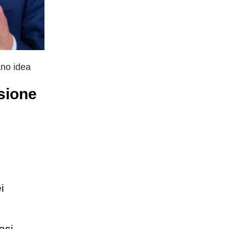
ano idea
sione
i
asi