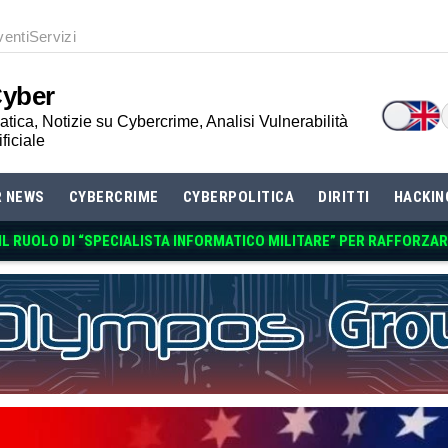
venti
Servizi
Cyber
tica, Notizie su Cybercrime, Analisi Vulnerabilità
ificiale
R NEWS
CYBERCRIME
CYBERPOLITICA
DIRITTI
HACKIN
 IL RUOLO DI “SPECIALISTA INFORMATICO MILITARE” PER RAFFORZA