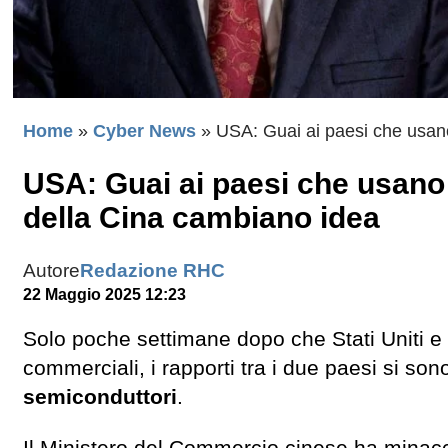
Home
»
Cyber News
»
USA: Guai ai paesi che usano
USA: Guai ai paesi che usano 
della Cina cambiano idea
Autore
Redazione RHC
22 Maggio 2025 12:23
Solo poche settimane dopo che Stati Uniti e 
commerciali, i rapporti tra i due paesi si so
semiconduttori
.
Il Ministero del Commercio cinese ha minacci