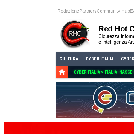
Redazione
Partners
Community Hub
E
Red Hot 
Sicurezza Informa
e Intelligenza Art
CULTURA
CYBER ITALIA
CYBE
CYBER ITALIA >
ITALIA: NASCE