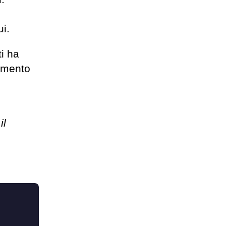
ui.
ti ha
rimento
il