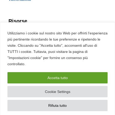
Risorse
Eventi
Utilizziamo i cookie sul nostro sito Web per offrirti l'esperienza
Fumetto Cyber
più pertinente ricordando le tue preferenze e ripetendo le
Newsletter
visite. Cliccando su "Accetta tutto", acconsenti all'uso di
Servizi
Pubblicità
TUTTI i cookie. Tuttavia, puoi visitare la pagina di
Redazione
"Impostazioni cookie" per fornire un consenso più
English
Ultime CVE critiche
controllato.
Accetta tutto
2026 – REDHOTCYBER Srl. Tutti i diritti riservati
Cookie Settings
PIVA
17898011006
–
Contatti
–
Sitemap
–
Privacy Policy
Rifiuta tutto