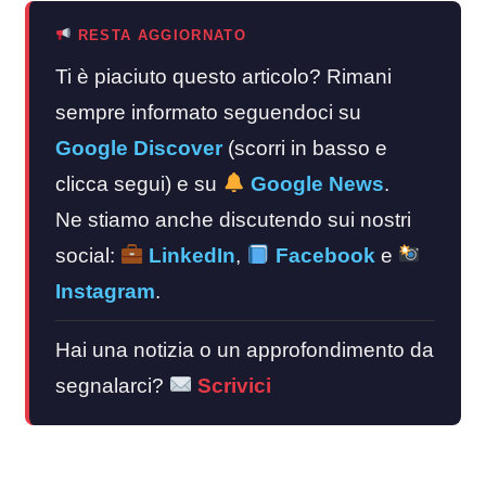
RESTA AGGIORNATO
Ti è piaciuto questo articolo? Rimani
sempre informato seguendoci su
Google Discover
(scorri in basso e
clicca segui) e su
Google News
.
Ne stiamo anche discutendo sui nostri
social:
LinkedIn
,
Facebook
e
Instagram
.
Hai una notizia o un approfondimento da
segnalarci?
Scrivici