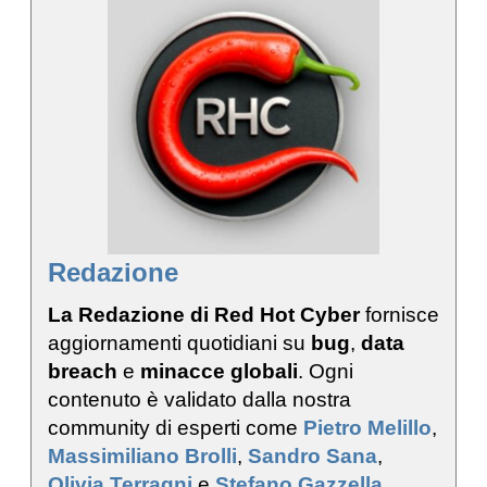
Redazione
La Redazione di Red Hot Cyber
fornisce
aggiornamenti quotidiani su
bug
,
data
breach
e
minacce globali
. Ogni
contenuto è validato dalla nostra
community di esperti come
Pietro Melillo
,
Massimiliano Brolli
,
Sandro Sana
,
Olivia Terragni
e
Stefano Gazzella
.