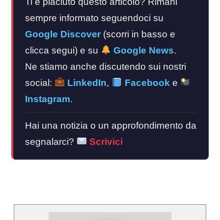
Ti è piaciuto questo articolo? Rimani
sempre informato seguendoci su
Google Discover
(scorri in basso e
clicca segui) e su
Google News
.
Ne stiamo anche discutendo sui nostri
social:
LinkedIn
,
Facebook
e
Instagram
.
Hai una notizia o un approfondimento da
segnalarci?
Scrivici