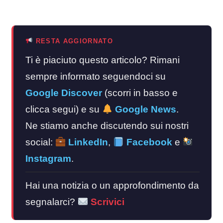
RESTA AGGIORNATO
Ti è piaciuto questo articolo? Rimani
sempre informato seguendoci su
Google Discover
(scorri in basso e
clicca segui) e su
Google News
.
Ne stiamo anche discutendo sui nostri
social:
LinkedIn
,
Facebook
e
Instagram
.
Hai una notizia o un approfondimento da
segnalarci?
Scrivici