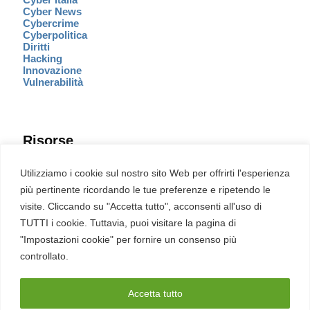
Cyber News
Cybercrime
Cyberpolitica
Diritti
Hacking
Innovazione
Vulnerabilità
Risorse
Eventi
Utilizziamo i cookie sul nostro sito Web per offrirti l'esperienza
Fumetto Cyber
più pertinente ricordando le tue preferenze e ripetendo le
Newsletter
visite. Cliccando su "Accetta tutto", acconsenti all'uso di
Servizi
Pubblicità
TUTTI i cookie. Tuttavia, puoi visitare la pagina di
Redazione
"Impostazioni cookie" per fornire un consenso più
English
Ultime CVE critiche
controllato.
Accetta tutto