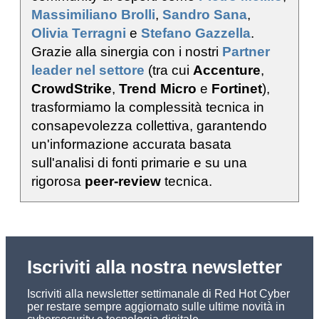
Massimiliano Brolli
,
Sandro Sana
,
Olivia Terragni
e
Stefano Gazzella
.
Grazie alla sinergia con i nostri
Partner
leader nel settore
(tra cui
Accenture
,
CrowdStrike
,
Trend Micro
e
Fortinet
),
trasformiamo la complessità tecnica in
consapevolezza collettiva, garantendo
un'informazione accurata basata
sull'analisi di fonti primarie e su una
rigorosa
peer-review
tecnica.
Iscriviti alla nostra newsletter
Iscriviti alla newsletter settimanale di Red Hot Cyber
per restare sempre aggiornato sulle ultime novità in