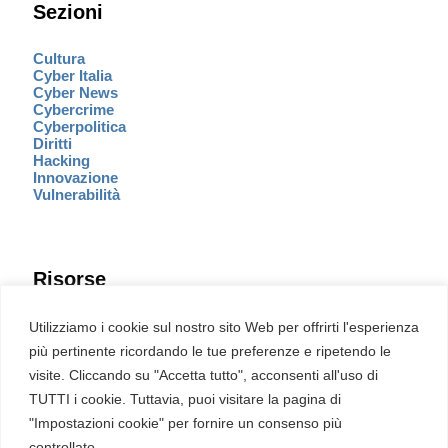
Sezioni
Cultura
Cyber Italia
Cyber News
Cybercrime
Cyberpolitica
Diritti
Hacking
Innovazione
Vulnerabilità
Risorse
Eventi
Utilizziamo i cookie sul nostro sito Web per offrirti l'esperienza
Fumetto Cyber
più pertinente ricordando le tue preferenze e ripetendo le
Newsletter
visite. Cliccando su "Accetta tutto", acconsenti all'uso di
Servizi
Pubblicità
TUTTI i cookie. Tuttavia, puoi visitare la pagina di
Redazione
"Impostazioni cookie" per fornire un consenso più
English
Ultime CVE critiche
controllato.