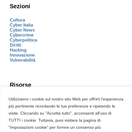
Sezioni
Cultura
Cyber Italia
Cyber News
Cybercrime
Cyberpolitica
Diritti
Hacking
Innovazione
Vulnerabilità
Risorse
Eventi
Utilizziamo i cookie sul nostro sito Web per offrirti l'esperienza
Fumetto Cyber
più pertinente ricordando le tue preferenze e ripetendo le
Newsletter
visite. Cliccando su "Accetta tutto", acconsenti all'uso di
Servizi
Pubblicità
TUTTI i cookie. Tuttavia, puoi visitare la pagina di
Redazione
"Impostazioni cookie" per fornire un consenso più
English