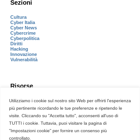
Sezioni
Cultura
Cyber Italia
Cyber News
Cybercrime
Cyberpolitica
Diritti
Hacking
Innovazione
Vulnerabilità
Risorse
Eventi
Utilizziamo i cookie sul nostro sito Web per offrirti l'esperienza
Fumetto Cyber
più pertinente ricordando le tue preferenze e ripetendo le
Newsletter
visite. Cliccando su "Accetta tutto", acconsenti all'uso di
Servizi
Pubblicità
TUTTI i cookie. Tuttavia, puoi visitare la pagina di
Redazione
"Impostazioni cookie" per fornire un consenso più
English
Ultime CVE critiche
controllato.