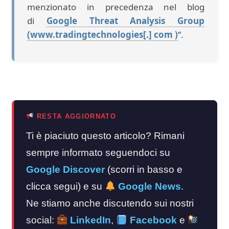
menzionato in precedenza nel blog
di
Google Threat Analysis Group
(www.tradingtechnologies[.] com )
“.
RESTA AGGIORNATO
Ti è piaciuto questo articolo? Rimani
sempre informato seguendoci su
Google Discover
(scorri in basso e
clicca segui) e su
Google News
.
Ne stiamo anche discutendo sui nostri
social:
LinkedIn
,
Facebook
e