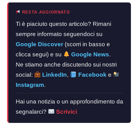
RESTA AGGIORNATO
Ti è piaciuto questo articolo? Rimani
sempre informato seguendoci su
Google Discover
(scorri in basso e
clicca segui) e su
Google News
.
Ne stiamo anche discutendo sui nostri
social:
LinkedIn
,
Facebook
e
Instagram
.
Hai una notizia o un approfondimento da
segnalarci?
Scrivici