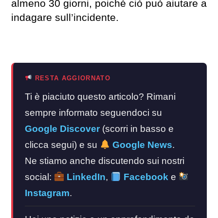
almeno 30 giorni, poiché ciò può aiutare a
indagare sull’incidente.
RESTA AGGIORNATO
Ti è piaciuto questo articolo? Rimani
sempre informato seguendoci su
Google Discover
(scorri in basso e
clicca segui) e su
Google News
.
Ne stiamo anche discutendo sui nostri
social:
LinkedIn
,
Facebook
e
Instagram
.