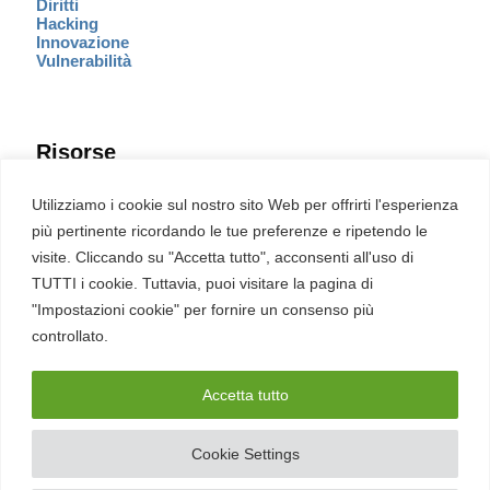
Diritti
Hacking
Innovazione
Vulnerabilità
Risorse
Eventi
Utilizziamo i cookie sul nostro sito Web per offrirti l'esperienza
Fumetto Cyber
più pertinente ricordando le tue preferenze e ripetendo le
Newsletter
visite. Cliccando su "Accetta tutto", acconsenti all'uso di
Servizi
Pubblicità
TUTTI i cookie. Tuttavia, puoi visitare la pagina di
Redazione
"Impostazioni cookie" per fornire un consenso più
English
Ultime CVE critiche
controllato.
Accetta tutto
2026 – REDHOTCYBER Srl. Tutti i diritti riservati
Cookie Settings