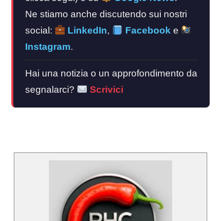
Ne stiamo anche discutendo sui nostri
social:
LinkedIn
,
Facebook
e
Instagram
.
Hai una notizia o un approfondimento da
segnalarci?
Scrivici