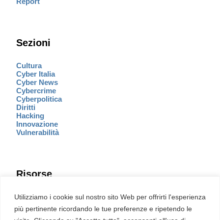
Report
Sezioni
Cultura
Cyber Italia
Cyber News
Cybercrime
Cyberpolitica
Diritti
Hacking
Innovazione
Vulnerabilità
Risorse
Eventi
Utilizziamo i cookie sul nostro sito Web per offrirti l'esperienza
Fumetto Cyber
più pertinente ricordando le tue preferenze e ripetendo le
Newsletter