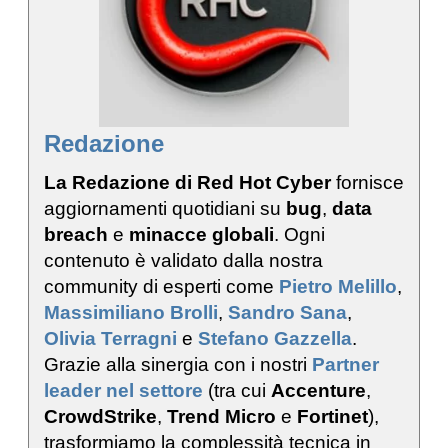
Redazione
La Redazione di Red Hot Cyber
fornisce
aggiornamenti quotidiani su
bug
,
data
breach
e
minacce globali
. Ogni
contenuto è validato dalla nostra
community di esperti come
Pietro Melillo
,
Massimiliano Brolli
,
Sandro Sana
,
Olivia Terragni
e
Stefano Gazzella
.
Grazie alla sinergia con i nostri
Partner
leader nel settore
(tra cui
Accenture
,
CrowdStrike
,
Trend Micro
e
Fortinet
),
trasformiamo la complessità tecnica in