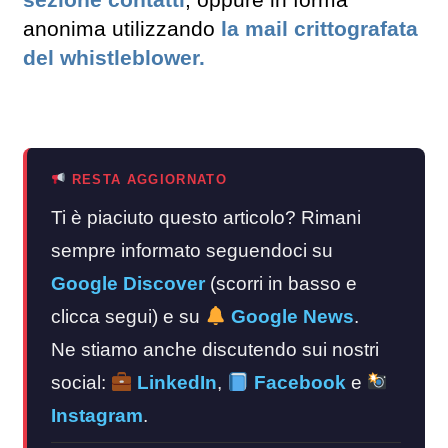
sezione contatti
, oppure in forma
anonima utilizzando
la mail crittografata
del whistleblower.
RESTA AGGIORNATO
Ti è piaciuto questo articolo? Rimani
sempre informato seguendoci su
Google Discover
(scorri in basso e
clicca segui) e su
Google News
.
Ne stiamo anche discutendo sui nostri
social:
LinkedIn
,
Facebook
e
Instagram
.