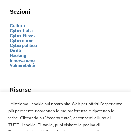
Sezioni
Cultura
Cyber Italia
Cyber News
Cybercrime
Cyberpolitica
Diritti
Hacking
Innovazione
Vulnerabilità
Risorse
Eventi
Utilizziamo i cookie sul nostro sito Web per offrirti l'esperienza
Fumetto Cyber
più pertinente ricordando le tue preferenze e ripetendo le
Newsletter
visite. Cliccando su "Accetta tutto", acconsenti all'uso di
Servizi
Pubblicità
TUTTI i cookie. Tuttavia, puoi visitare la pagina di
Redazione