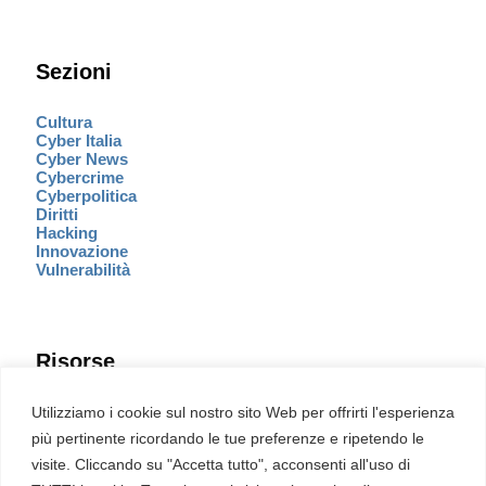
Sezioni
Cultura
Cyber Italia
Cyber News
Cybercrime
Cyberpolitica
Diritti
Hacking
Innovazione
Vulnerabilità
Risorse
Eventi
Utilizziamo i cookie sul nostro sito Web per offrirti l'esperienza
Fumetto Cyber
più pertinente ricordando le tue preferenze e ripetendo le
Newsletter
visite. Cliccando su "Accetta tutto", acconsenti all'uso di
Servizi
Pubblicità