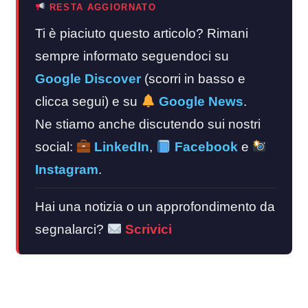
RESTA AGGIORNATO
Ti è piaciuto questo articolo? Rimani
sempre informato seguendoci su
Google Discover
(scorri in basso e
clicca segui) e su
Google News
.
Ne stiamo anche discutendo sui nostri
social:
LinkedIn
,
Facebook
e
Instagram
.
Hai una notizia o un approfondimento da
segnalarci?
Scrivici