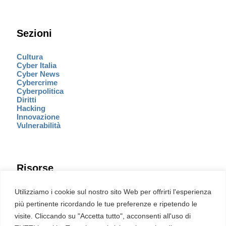
Sezioni
Cultura
Cyber Italia
Cyber News
Cybercrime
Cyberpolitica
Diritti
Hacking
Innovazione
Vulnerabilità
Risorse
Eventi
Utilizziamo i cookie sul nostro sito Web per offrirti l'esperienza
Fumetto Cyber
più pertinente ricordando le tue preferenze e ripetendo le
Newsletter
visite. Cliccando su "Accetta tutto", acconsenti all'uso di
Servizi
Pubblicità