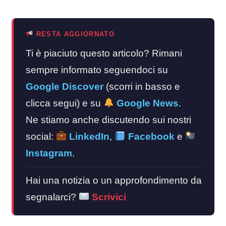
RESTA AGGIORNATO
Ti è piaciuto questo articolo? Rimani
sempre informato seguendoci su
Google Discover
(scorri in basso e
clicca segui) e su
Google News
.
Ne stiamo anche discutendo sui nostri
social:
LinkedIn
,
Facebook
e
Instagram
.
Hai una notizia o un approfondimento da
segnalarci?
Scrivici