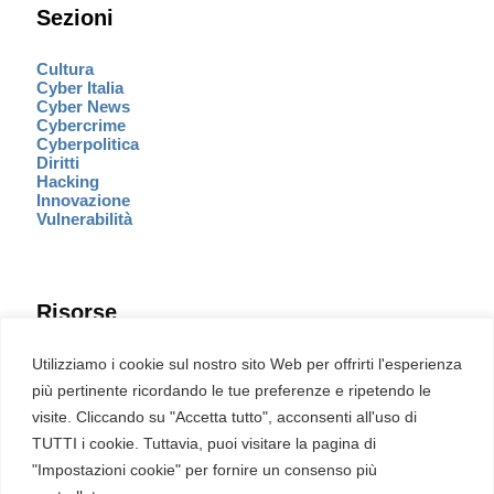
Sezioni
Cultura
Cyber Italia
Cyber News
Cybercrime
Cyberpolitica
Diritti
Hacking
Innovazione
Vulnerabilità
Risorse
Eventi
Utilizziamo i cookie sul nostro sito Web per offrirti l'esperienza
Fumetto Cyber
più pertinente ricordando le tue preferenze e ripetendo le
Newsletter
visite. Cliccando su "Accetta tutto", acconsenti all'uso di
Servizi
Pubblicità
TUTTI i cookie. Tuttavia, puoi visitare la pagina di
Redazione
"Impostazioni cookie" per fornire un consenso più
English