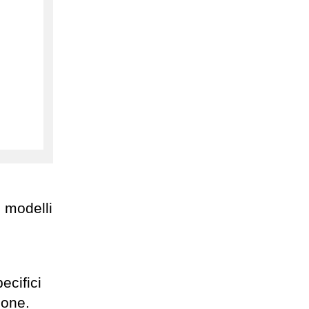
ri modelli
ecifici
ione.