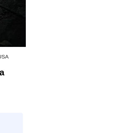
 USA
a