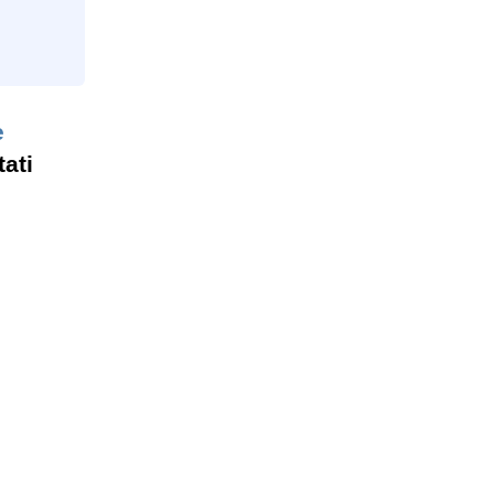
e
tati