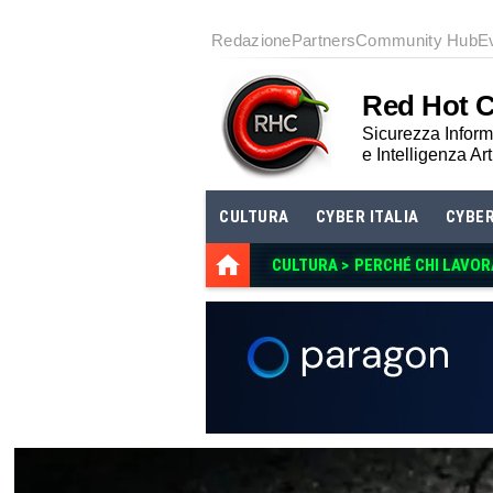
Redazione
Partners
Community Hub
E
Red Hot 
Sicurezza Informa
e Intelligenza Art
CULTURA
CYBER ITALIA
CYBE
CULTURA >
PERCHÉ CHI LAVOR