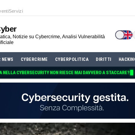
venti
Servizi
Cyber
tica, Notizie su Cybercrime, Analisi Vulnerabilità
ificiale
R NEWS
CYBERCRIME
CYBERPOLITICA
DIRITTI
HACKIN
A NELLA CYBERSECURITY NON RI