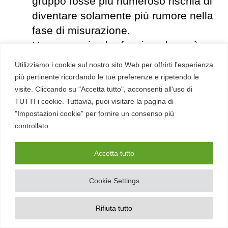
gruppo fosse più numeroso rischia di
diventare solamente più rumore nella
fase di misurazione.
Un approccio che funziona bene è
iniziare con il team che già usa l’AI in
Utilizziamo i cookie sul nostro sito Web per offrirti l'esperienza
modo non governato. Hai meno
più pertinente ricordando le tue preferenze e ripetendo le
resistenza, più motivazione, e un ROI
visite. Cliccando su "Accetta tutto", acconsenti all'uso di
TUTTI i cookie. Tuttavia, puoi visitare la pagina di
più immediato.
"Impostazioni cookie" per fornire un consenso più
Su cosa.
Potrei darlo per scontato
controllato.
ma meglio specificarlo, fai questo test
su device aziendali gestiti, con EDR
Accetta tutto
attivo e policy di DLP già configurata.
Tutta la governance che hai costruito
Cookie Settings
negli step precedenti funziona solo
se hai visibilità su cosa succede sui
Rifiuta tutto
device. Se parte del team lavora su