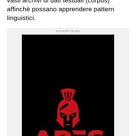
vasti archivi di dati testuali (corpus)
affinchè possano apprendere pattern
linguistici.
ADVERTISING