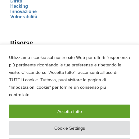
Diritti
Hacking
Innovazione
Vulnerabilità
Risorse
Eventi
Utilizziamo i cookie sul nostro sito Web per offrirti l'esperienza
Fumetto Cyber
più pertinente ricordando le tue preferenze e ripetendo le
Newsletter
visite. Cliccando su "Accetta tutto", acconsenti all'uso di
Servizi
Pubblicità
TUTTI i cookie. Tuttavia, puoi visitare la pagina di
Redazione
"Impostazioni cookie" per fornire un consenso più
English
Ultime CVE critiche
controllato.
Accetta tutto
2026 – REDHOTCYBER Srl. Tutti i diritti riservati
Cookie Settings