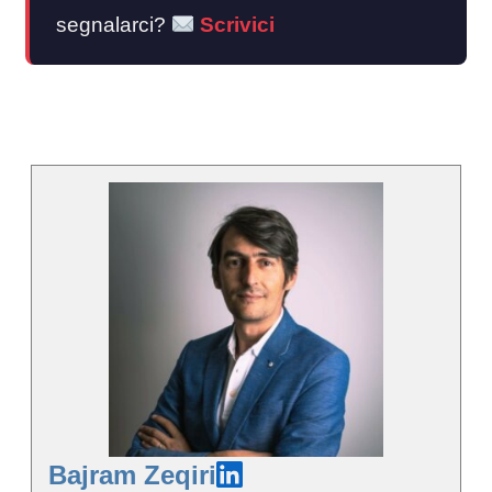
segnalarci?
Scrivici
Bajram Zeqiri