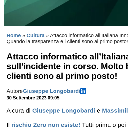
Home
»
Cultura
»
Attacco informatico all’Italiana In
Quando la trasparenza e i clienti sono al primo posto
Attacco informatico all’Italia
sull’incidente in corso. Molto
clienti sono al primo posto!
Autore
Giuseppe Longobardi
30 Settembre 2023 09:05
A cura di
Giuseppe Longobardi
e
Massimil
Il
rischio Zero non esiste!
Tutti prima o poi 