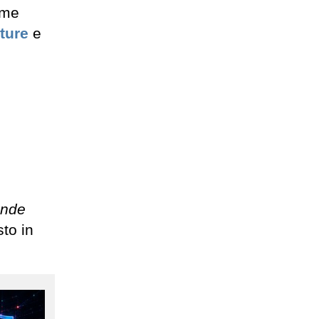
ome
ture
e
ende
sto in