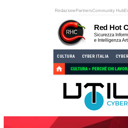
Redazione
Partners
Community Hub
E
Red Hot 
Sicurezza Informa
e Intelligenza Art
CULTURA
CYBER ITALIA
CYBE
CULTURA >
PERCHÉ CHI LAVOR