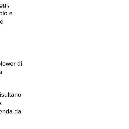
ggi,
olo e
ze
blower di
a
risultano
s
ienda da