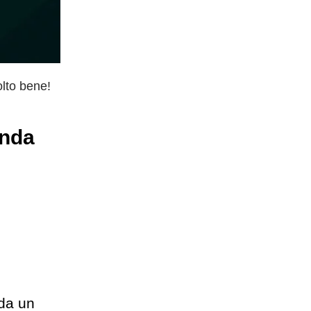
olto bene!
enda
 da un