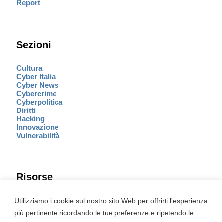
Report
Sezioni
Cultura
Cyber Italia
Cyber News
Cybercrime
Cyberpolitica
Diritti
Hacking
Innovazione
Vulnerabilità
Risorse
Eventi
Utilizziamo i cookie sul nostro sito Web per offrirti l'esperienza
Fumetto Cyber
più pertinente ricordando le tue preferenze e ripetendo le
Newsletter