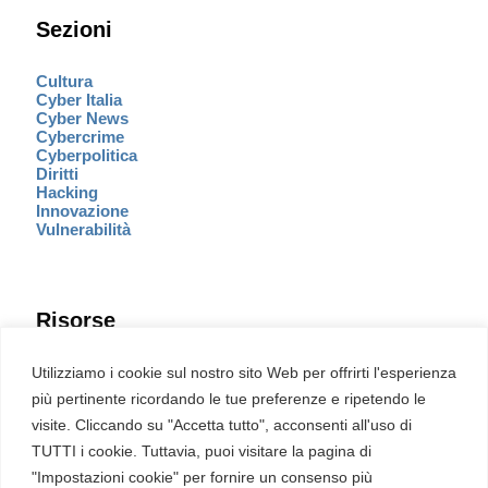
Sezioni
Cultura
Cyber Italia
Cyber News
Cybercrime
Cyberpolitica
Diritti
Hacking
Innovazione
Vulnerabilità
Risorse
Eventi
Utilizziamo i cookie sul nostro sito Web per offrirti l'esperienza
Fumetto Cyber
più pertinente ricordando le tue preferenze e ripetendo le
Newsletter
visite. Cliccando su "Accetta tutto", acconsenti all'uso di
Servizi
Pubblicità
TUTTI i cookie. Tuttavia, puoi visitare la pagina di
Redazione
"Impostazioni cookie" per fornire un consenso più
English