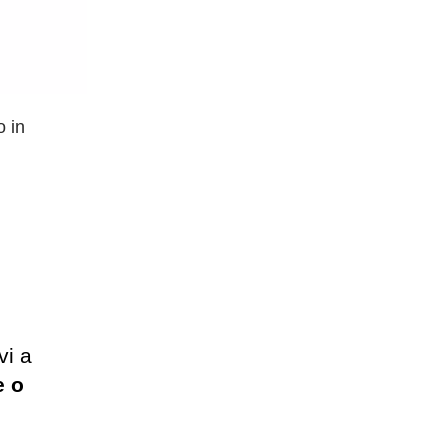
o in
vi a
e o