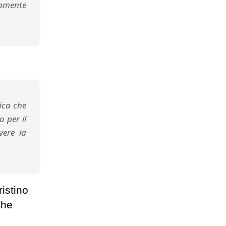
damente
ica che
 per il
vere la
ristino
che