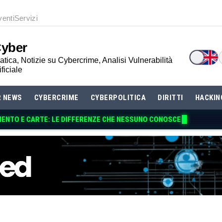
venti
Servizi
Cyber
tica, Notizie su Cybercrime, Analisi Vulnerabilità
ificiale
R NEWS
CYBERCRIME
CYBERPOLITICA
DIRITTI
HACKIN
MENTO E CARTE: LE