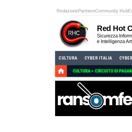
Redazione
Partners
Community Hub
E
Red Hot 
Sicurezza Informa
e Intelligenza Art
CULTURA
CYBER ITALIA
CYBE
CULTURA >
CIRCUITO DI PAGA