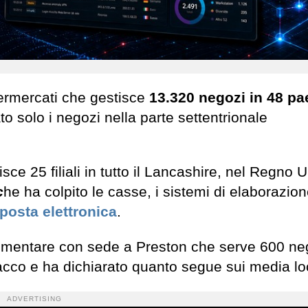
ermercati che gestisce
13.320 negozi in 48 pa
to solo i negozi nella parte settentrionale
e 25 filiali in tutto il Lancashire, nel Regno U
c
he ha colpito le casse, i sistemi di elaborazion
posta elettronica
.
limentare con sede a Preston che serve 600 ne
acco e ha dichiarato quanto segue sui media loc
ADVERTISING