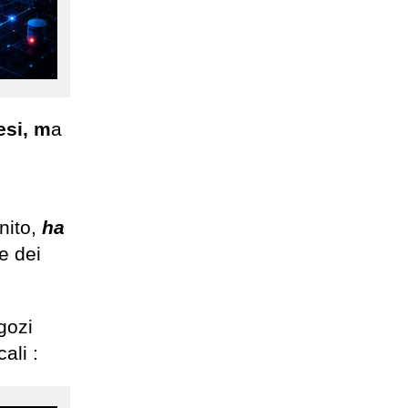
esi, m
a
nito,
ha
e dei
gozi
ali :