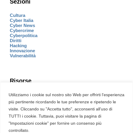
Sezioni
Cultura
Cyber Italia
Cyber News
Cybercrime
Cyberpolitica
Diritti
Hacking
Innovazione
Vulnerabilità
Risorse
Eventi
Utilizziamo i cookie sul nostro sito Web per offrirti l'esperienza
Fumetto Cyber
più pertinente ricordando le tue preferenze e ripetendo le
Newsletter
visite. Cliccando su "Accetta tutto", acconsenti all'uso di
Servizi
Pubblicità
TUTTI i cookie. Tuttavia, puoi visitare la pagina di
Redazione
"Impostazioni cookie" per fornire un consenso più
English
Ultime CVE critiche
controllato.