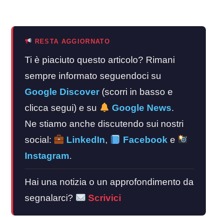
RESTA AGGIORNATO
Ti è piaciuto questo articolo? Rimani
sempre informato seguendoci su
Google Discover
(scorri in basso e
clicca segui) e su
Google News
.
Ne stiamo anche discutendo sui nostri
social:
LinkedIn
,
Facebook
e
Instagram
.
Hai una notizia o un approfondimento da
segnalarci?
Scrivici