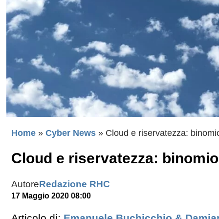
Home
»
Cyber News
»
Cloud e riservatezza: binomio
Cloud e riservatezza: binomio
Autore
Redazione RHC
17 Maggio 2020 08:00
Articolo di:
Emanuele Buchicchio & Damia