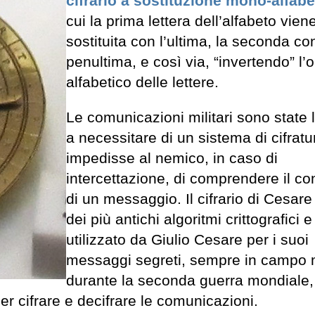
cifrario a sostituzione mono-alfabe
cui la prima lettera dell’alfabeto vien
sostituita con l’ultima, la seconda co
penultima, e così via, “invertendo” l’
alfabetico delle lettere.
Le comunicazioni militari sono state 
a necessitare di un sistema di cifrat
impedisse al nemico, in caso di
intercettazione, di comprendere il co
di un messaggio. Il cifrario di Cesar
dei più antichi algoritmi crittografici 
utilizzato da Giulio Cesare per i suoi
messaggi segreti, sempre in campo m
durante la seconda guerra mondiale, 
er cifrare e decifrare le comunicazioni.