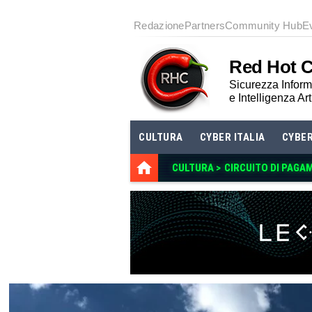
Redazione
Partners
Community Hub
E
Red Hot 
Sicurezza Informa
e Intelligenza Art
CULTURA
CYBER ITALIA
CYBE
CULTURA >
CIRCUITO DI PAGA