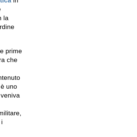
tica
in
e
n la
ordine
le prime
ura che
ntenuto
e è uno
e veniva
ilitare,
i