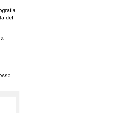
ografia
la del
ra
cesso