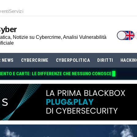
venti
Servizi
Cyber
tica, Notizie su Cybercrime, Analisi Vulnerabilità
ificiale
R NEWS
CYBERCRIME
CYBERPOLITICA
DIRITTI
HACKIN
MENTO E