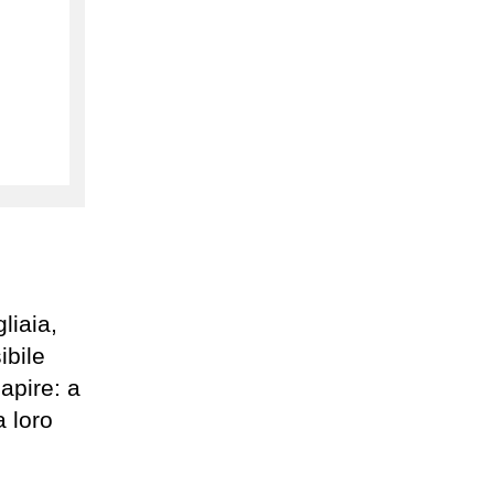
liaia,
ibile
apire: a
a loro