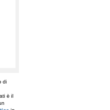
o di
ti è il
un