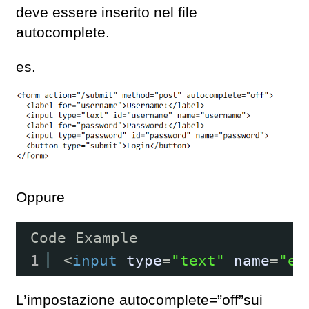
deve essere inserito nel file
autocomplete.
es.
Oppure
Code Example
1
<
input
type
=
"text"
name
=
"em
L’impostazione autocomplete=”off”sui