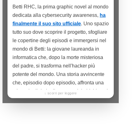
Betti RHC, la prima graphic novel al mondo
dedicata alla cybersecurity awareness,
ha
finalmente il suo sito ufficiale
. Uno spazio
tutto suo dove scoprire il progetto, sfogliare
le copertine degli episodi e immergersi nel
mondo di Betti: la giovane laureanda in
informatica che, dopo la morte misteriosa
del padre, si trasforma nell'hacker più
potente del mondo. Una storia avvincente
che, episodio dopo episodio, affronta una
minaccia digitale diversa —
dal phishing al
↓ scorri per leggere
ransomware, fino al cyberbullismo
— e
insegna a riconoscerla e a difendersi,
senza che sembri mai una lezione.
Sul sito trovate tutto ciò che rende Betti un
progetto diverso dal solito: la sua filosofia,