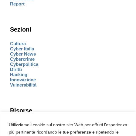
Report
Sezioni
Cultura
Cyber Italia
Cyber News
Cybercrime
Cyberpolitica
Diritti
Hacking
Innovazione
Vulnerabilità
Risorse
Eventi
Utilizziamo i cookie sul nostro sito Web per offrirti l'esperienza
Fumetto Cyber
più pertinente ricordando le tue preferenze e ripetendo le
Newsletter